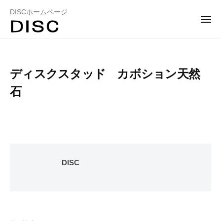
ュ
コ
ー
DISCホームページ
ン
メ
ニ
テ
ュ
ー
ン
ツ
ディスクスタッド カボション天然
へ
ス
石
キ
ッ
プ
DISC