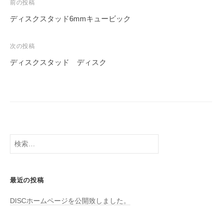
投
前の投稿
稿
ディスクスタッド6mmキュービック
ナ
ビ
次の投稿
ゲ
ディスクスタッド ディスク
ー
シ
ョ
ン
検
索:
最近の投稿
DISCホームページを公開致しました。