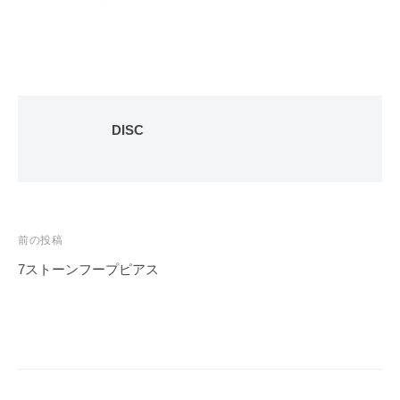
DISC
投
前の投稿
稿
7ストーンフープピアス
ナ
ビ
ゲ
ー
シ