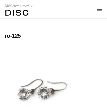
ュ
コ
ー
DISCホームページ
ン
メ
ニ
テ
ュ
ー
ン
ツ
ro-125
へ
ス
キ
ッ
プ